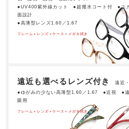
●UV400紫外線カット ●超撥水コート付 ●
面設計
●高薄型レンズ1.60／1.67
フレーム＋レンズ＋ケース＋メガネ拭き
遠近も選べるレンズ付き
遠近・
●ゆがみの少ない高薄型1.60／1.67 ●近視 ●
眼用
フレーム＋レンズ＋ケース＋メガネ拭き